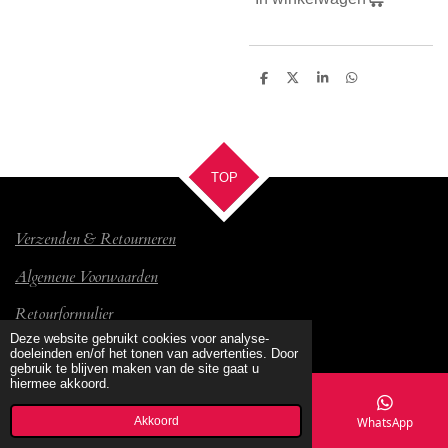
D
D
S
D
e
e
h
e
l
e
a
l
e
l
r
e
n
e
n
TOP
Verzenden & Retourneren
Algemene Voorwaarden
Retourformulier
© 2017 Bambino
Deze website gebruikt cookies voor analyse-
doeleinden en/of het tonen van advertenties. Door
gebruik te blijven maken van de site gaat u
hiermee akkoord.
Akkoord
E-mailadres
Kaart
Facebook
WhatsApp