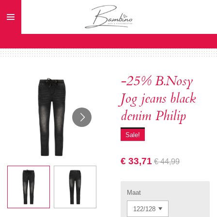
Ga
direct
naar
de
hoofdinhoud
-25% B.Nosy
Jog jeans black
denim Philip
Sale!
€ 33,71
€ 44,99
Maat