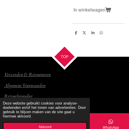
In winkelwagen
D
D
S
D
e
e
h
e
l
e
a
l
e
l
r
e
n
e
n
TOP
Verzenden & Retourneren
Algemene Voorwaarden
Retourformulier
© 2017 Bambino
Deze website gebruikt cookies voor analyse-
doeleinden en/of het tonen van advertenties. Door
gebruik te blijven maken van de site gaat u
hiermee akkoord.
Akkoord
E-mailadres
Kaart
Facebook
WhatsApp