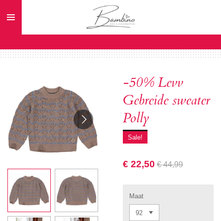
Ga
direct
naar
de
hoofdinhoud
-50% Levv
Gebreide sweater
Polly
Sale!
€ 22,50
€ 44,99
Maat