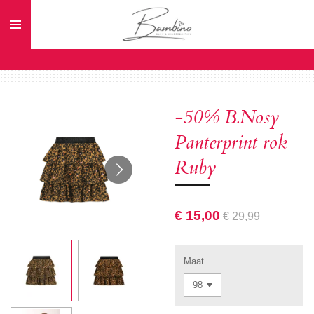
Ga
direct
naar
de
hoofdinhoud
-50% B.Nosy
Panterprint rok
Ruby
€ 15,00
€ 29,99
Maat