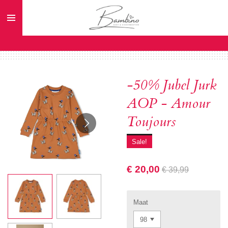
Ga
direct
naar
de
hoofdinhoud
-50% Jubel Jurk
AOP - Amour
Toujours
Sale!
€ 20,00
€ 39,99
Maat