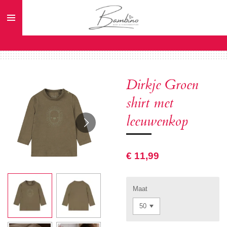
Ga
direct
naar
de
hoofdinhoud
Dirkje Groen
shirt met
leeuwenkop
€ 11,99
Maat