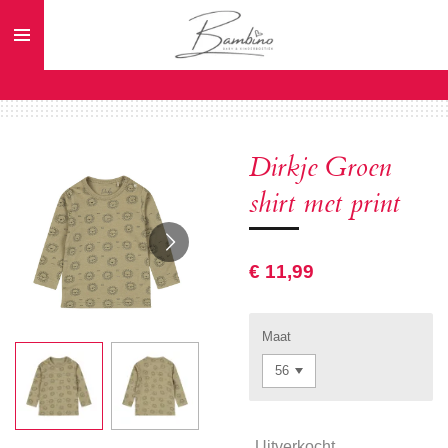
Ga
direct
naar
de
hoofdinhoud
Dirkje Groen
shirt met print
€ 11,99
Maat
Uitverkocht