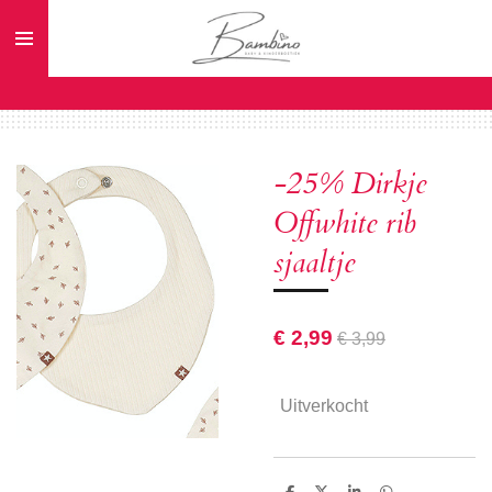
Ga
direct
naar
de
hoofdinhoud
-25% Dirkje
Offwhite rib
sjaaltje
€ 2,99
€ 3,99
Uitverkocht