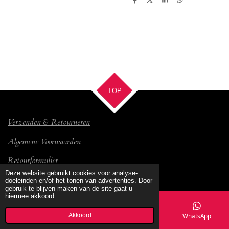
D
D
S
D
e
e
h
e
l
e
a
l
e
l
r
e
n
e
n
TOP
Verzenden & Retourneren
Algemene Voorwaarden
Retourformulier
© 2017 Bambino
Deze website gebruikt cookies voor analyse-
doeleinden en/of het tonen van advertenties. Door
gebruik te blijven maken van de site gaat u
hiermee akkoord.
Akkoord
E-mailadres
Kaart
Facebook
WhatsApp