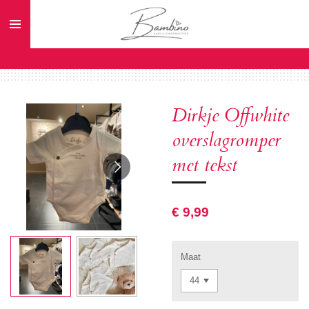
Ga
direct
naar
de
hoofdinhoud
Dirkje Offwhite
overslagromper
met tekst
€ 9,99
Maat