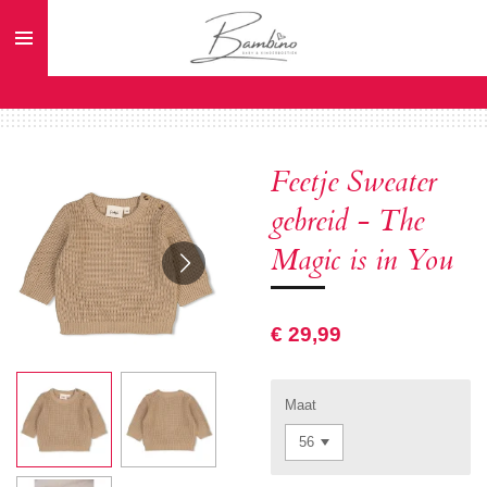
Ga
direct
naar
de
hoofdinhoud
Feetje Sweater
gebreid - The
Magic is in You
€ 29,99
Maat