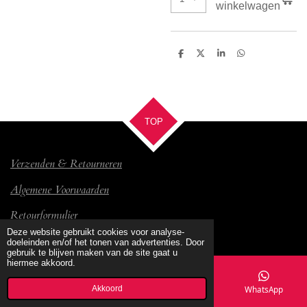
winkelwagen
D
D
S
D
e
e
h
e
l
e
a
l
e
l
r
e
n
e
n
TOP
Verzenden & Retourneren
Algemene Voorwaarden
Retourformulier
© 2017 Bambino
Deze website gebruikt cookies voor analyse-
doeleinden en/of het tonen van advertenties. Door
gebruik te blijven maken van de site gaat u
hiermee akkoord.
Akkoord
E-mailadres
Kaart
Facebook
WhatsApp