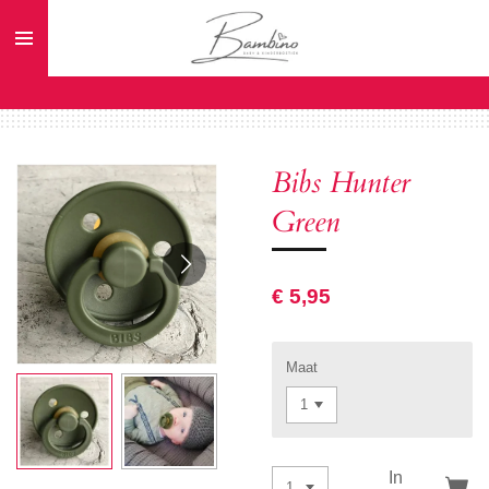
Ga
direct
naar
de
hoofdinhoud
Bibs Hunter
Green
€ 5,95
Maat
In