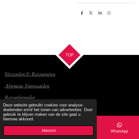
D
D
S
D
e
e
h
e
l
e
a
l
e
l
r
e
n
e
n
TOP
Verzenden & Retourneren
Algemene Voorwaarden
Retourformulier
© 2017 Bambino
Deze website gebruikt cookies voor analyse-
doeleinden en/of het tonen van advertenties. Door
gebruik te blijven maken van de site gaat u
hiermee akkoord.
Akkoord
E-mailadres
Kaart
Facebook
WhatsApp