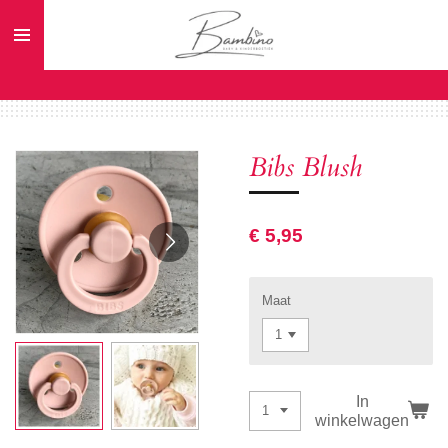
Ga
direct
naar
de
hoofdinhoud
Bibs Blush
€ 5,95
Maat
In
winkelwagen