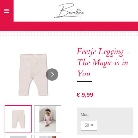
Ga
direct
naar
de
hoofdinhoud
Feetje Legging -
The Magic is in
You
€ 9,99
Maat