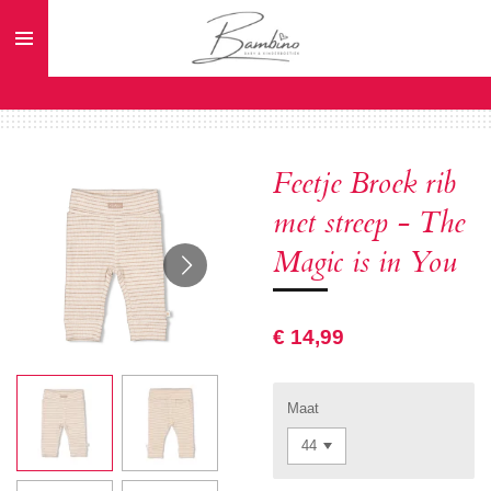
Ga
direct
naar
de
hoofdinhoud
Feetje Broek rib
met streep - The
Magic is in You
€ 14,99
Maat