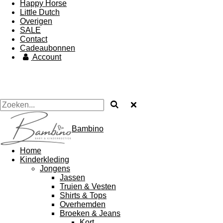
Happy Horse
Little Dutch
Overigen
SALE
Contact
Cadeaubonnen
Account
Bambino
Home
Kinderkleding
Jongens
Jassen
Truien & Vesten
Shirts & Tops
Overhemden
Broeken & Jeans
Kort