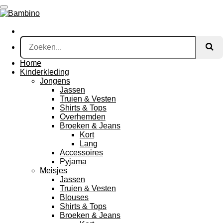
Ga
direct
naar
de
hoofdinhoud
Home
Kinderkleding
Jongens
Jassen
Truien & Vesten
Shirts & Tops
Overhemden
Broeken & Jeans
Kort
Lang
Accessoires
Pyjama
Meisjes
Jassen
Truien & Vesten
Blouses
Shirts & Tops
Broeken & Jeans