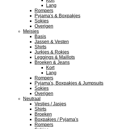
Kort
Lang
Rompers
Pyjama's & Boxpakjes
Sokjes
Overigen
Meisjes
Basis
Jassen & Vesten
Shirts
Jurkjes & Rokjes
Leggings & Maillots
Broeken & Jeans
Kort
Lang
Rompers
Pyjama's, Boxpakjes & Jumpsuits
Sokjes
Overigen
Neutraal
Vestjes / Jasjes
Shirts
Broeken
Boxpakjes / Pyjama's
Rompers