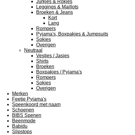
Jurkjes & Rokjes
Leggings & Maillots
Broeken & Jeans
Kort
Lang
Rompers
Pyjama's, Boxpakjes & Jumpsuits
Sokjes
Overigen
Neutraal
Vestjes / Jasjes
Shirts
Broeken
Boxpakjes / Pyjama's
Rompers
Sokjes
Overigen
Merken
Feetje Pyjama's
Speenkoord met naam
Schoenen
BIBS Spenen
Beenmode
Babidu
Slipstops