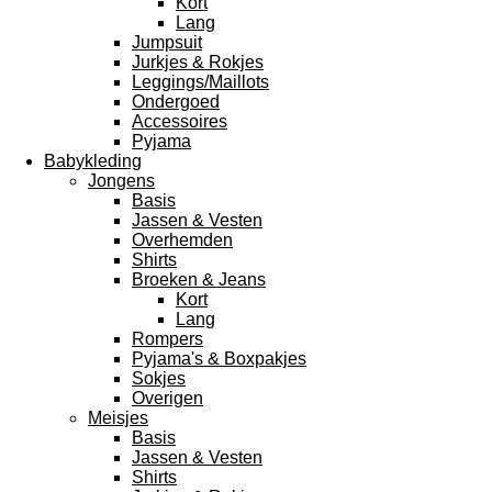
Kort
Lang
Jumpsuit
Jurkjes & Rokjes
Leggings/Maillots
Ondergoed
Accessoires
Pyjama
Babykleding
Jongens
Basis
Jassen & Vesten
Overhemden
Shirts
Broeken & Jeans
Kort
Lang
Rompers
Pyjama's & Boxpakjes
Sokjes
Overigen
Meisjes
Basis
Jassen & Vesten
Shirts