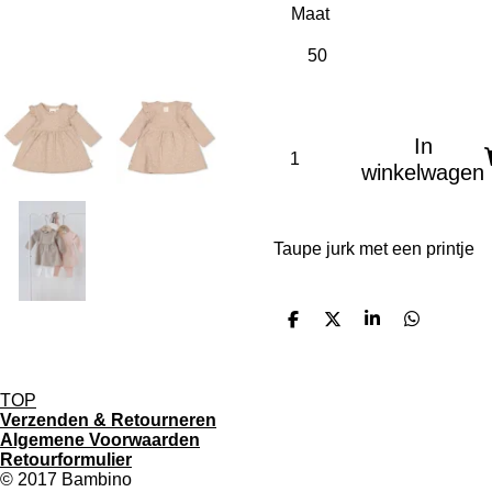
Maat
In
winkelwagen
Taupe jurk met een printje
D
D
S
D
e
e
h
e
l
e
a
l
e
l
r
e
n
e
n
TOP
Verzenden & Retourneren
Algemene Voorwaarden
Retourformulier
© 2017 Bambino