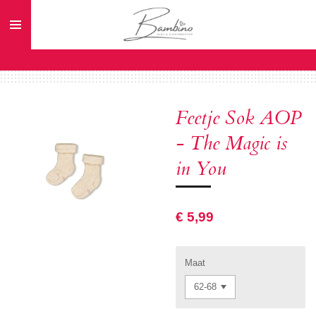
Ga
direct
naar
de
hoofdinhoud
Feetje Sok AOP
- The Magic is
in You
€ 5,99
Maat