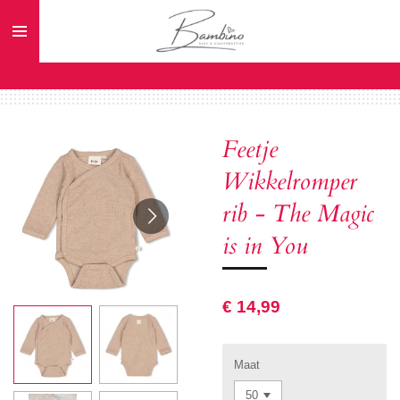
Ga
direct
naar
de
hoofdinhoud
Feetje
Wikkelromper
rib - The Magic
is in You
€ 14,99
Maat