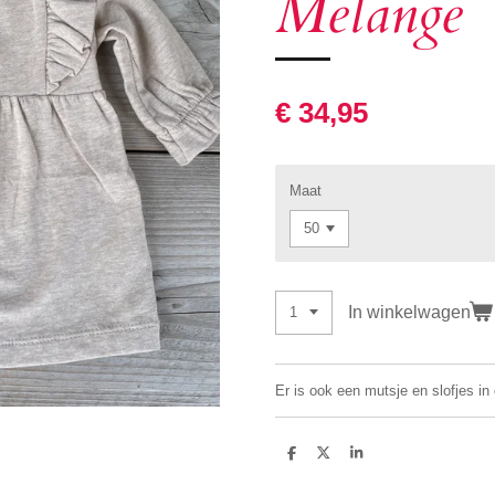
Melange
€ 34,95
Maat
In winkelwagen
Er is ook een mutsje en slofjes in 
D
D
S
e
e
h
l
e
a