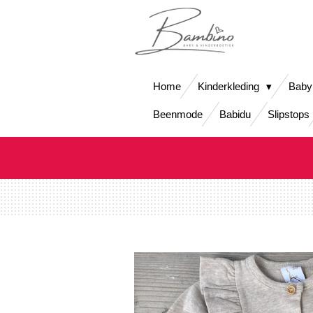
Ga
direct
naar
de
hoofdinhoud
Home
Kinderkleding
Baby
Beenmode
Babidu
Slipstops