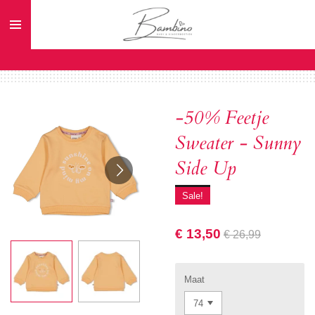
Ga
direct
naar
de
hoofdinhoud
-50% Feetje
Sweater - Sunny
Side Up
Sale!
€ 13,50
€ 26,99
Maat