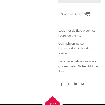
In winkelwagen
Leuk met de flare broek van
hetzelfde thema.
Ook hebben we een
bijpassende haarband en
sokken.
Deze serie hebben we ook in
grotere maten 92 t/m 140, zie
Jubel.
D
D
S
D
e
e
h
e
l
e
a
l
e
l
r
e
n
e
n
TOP