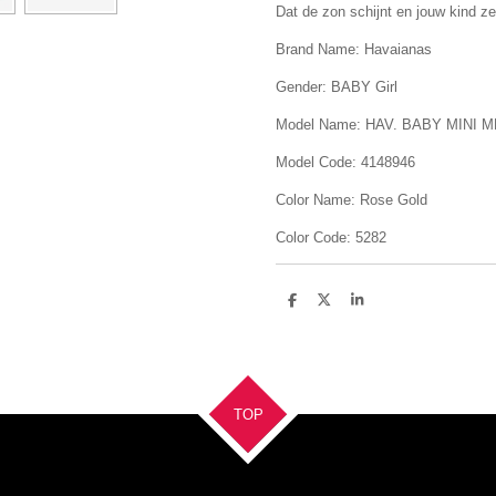
Dat de zon schijnt en jouw kind ze
Brand Name: Havaianas
Gender: BABY Girl
Model Name: HAV. BABY MINI M
Model Code: 4148946
Color Name: Rose Gold
Color Code: 5282
D
D
S
e
e
h
l
e
a
e
l
r
n
e
TOP