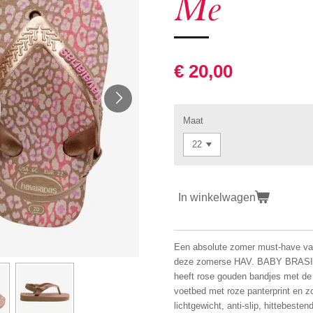
Me
€ 20,00
Maat
In winkelwagen
Een absolute zomer must-have van
deze zomerse HAV. BABY BRASIL L
heeft rose gouden bandjes met de
voetbed met roze panterprint en zo
lichtgewicht, anti-slip, hittebeste