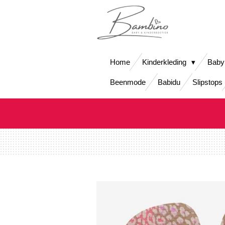
Ga
direct
naar
de
hoofdinhoud
Home
Kinderkleding
Baby
Beenmode
Babidu
Slipstops