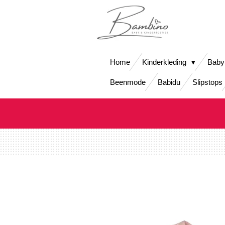
Ga
direct
naar
de
hoofdinhoud
Home
Kinderkleding
Baby
Beenmode
Babidu
Slipstops