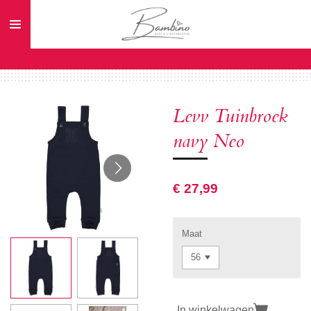
Ga
direct
naar
de
hoofdinhoud
Levv Tuinbroek
navy Neo
€ 27,99
Maat
In winkelwagen