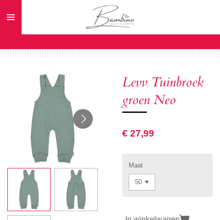
Ga
direct
naar
de
hoofdinhoud
Levv Tuinbroek
groen Neo
€ 27,99
Maat
In winkelwagen