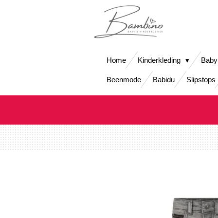
Ga
direct
naar
de
hoofdinhoud
Home
Kinderkleding
Baby
Beenmode
Babidu
Slipstops