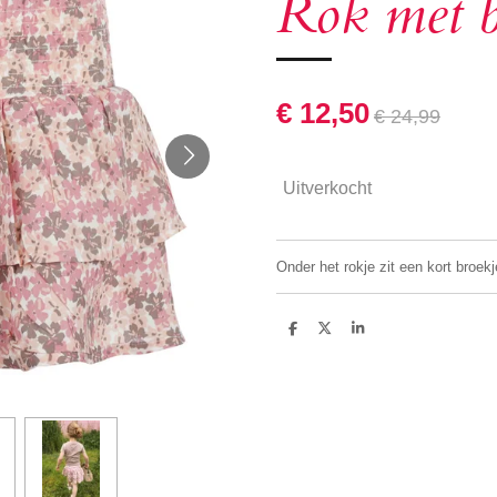
Rok met 
€ 12,50
€ 24,99
Uitverkocht
Onder het rokje zit een kort broekj
D
D
S
e
e
h
l
e
a
e
l
r
n
e