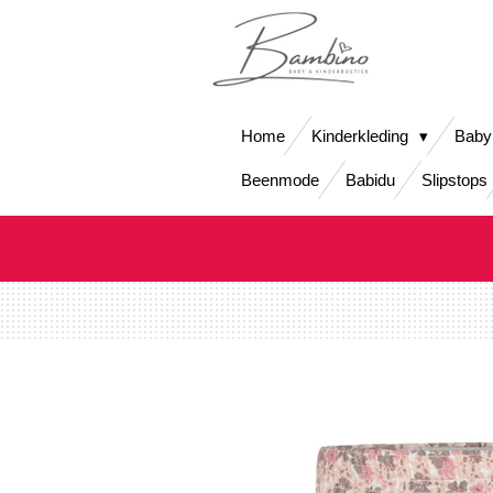
Ga
direct
naar
de
hoofdinhoud
Home
Kinderkleding
Baby
Beenmode
Babidu
Slipstops