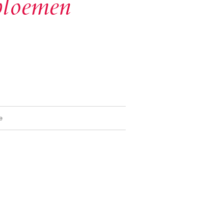
bloemen
e