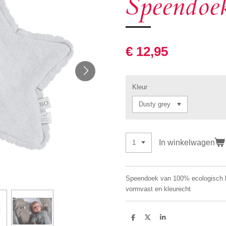
Speendoek
€ 12,95
Kleur
In winkelwagen
Speendoek van 100% ecologisch ka
vormvast en kleurecht
D
D
S
e
e
h