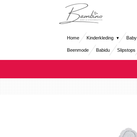
Ga
direct
naar
de
hoofdinhoud
Home
Kinderkleding
Baby
Beenmode
Babidu
Slipstops