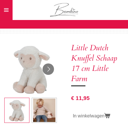
Ga
direct
naar
de
hoofdinhoud
Little Dutch
Knuffel Schaap
17 cm Little
Farm
€ 11,95
In winkelwagen