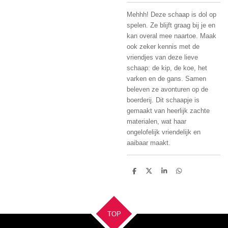
Mehhh! Deze schaap is dol op
spelen. Ze blijft graag bij je en
kan overal mee naartoe. Maak
ook zeker kennis met de
vriendjes van deze lieve
schaap: de kip, de koe, het
varken en de gans. Samen
beleven ze avonturen op de
boerderij. Dit schaapje is
gemaakt van heerlijk zachte
materialen, wat haar
ongelofelijk vriendelijk en
aaibaar maakt.
D
D
S
D
e
e
h
e
l
e
a
l
e
l
r
e
n
e
n
TOP