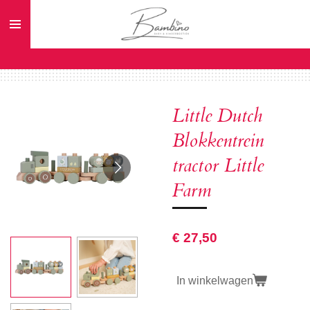
Ga
direct
naar
de
hoofdinhoud
Little Dutch
Blokkentrein
tractor Little
Farm
€ 27,50
In winkelwagen