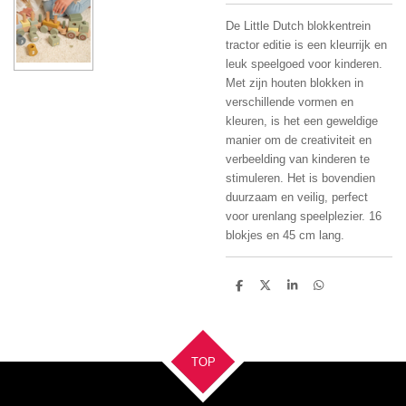
De Little Dutch blokkentrein
tractor editie is een kleurrijk en
leuk speelgoed voor kinderen.
Met zijn houten blokken in
verschillende vormen en
kleuren, is het een geweldige
manier om de creativiteit en
verbeelding van kinderen te
stimuleren. Het is bovendien
duurzaam en veilig, perfect
voor urenlang speelplezier. 16
blokjes en 45 cm lang.
D
D
S
D
e
e
h
e
l
e
a
l
e
l
r
e
n
e
n
TOP