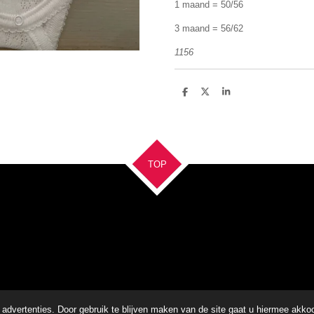
1 maand = 50/56
3 maand = 56/62
1156
D
D
S
e
e
h
l
e
a
e
l
r
n
e
TOP
advertenties. Door gebruik te blijven maken van de site gaat u hiermee akko