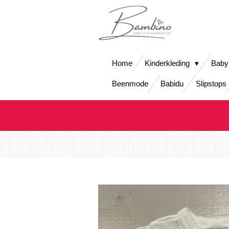
Ga
direct
naar
de
hoofdinhoud
Home
Kinderkleding
Baby
Beenmode
Babidu
Slipstops