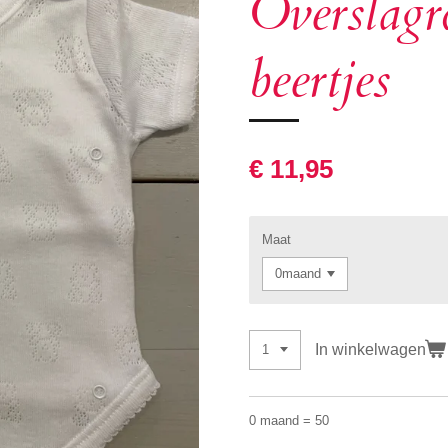
Overslag
beertjes
€ 11,95
Maat
In winkelwagen
0 maand = 50