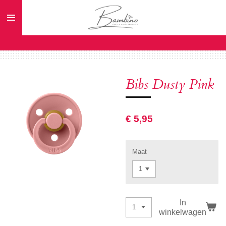
Ga
direct
naar
de
hoofdinhoud
Bibs Dusty Pink
€ 5,95
Maat
In
winkelwagen