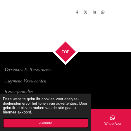
D
D
S
D
e
e
h
e
l
e
a
l
e
l
r
e
n
e
n
TOP
Verzenden & Retourneren
Algemene Voorwaarden
Retourformulier
© 2017 Bambino
Deze website gebruikt cookies voor analyse-
doeleinden en/of het tonen van advertenties. Door
gebruik te blijven maken van de site gaat u
hiermee akkoord.
Akkoord
E-mailadres
Kaart
Facebook
WhatsApp