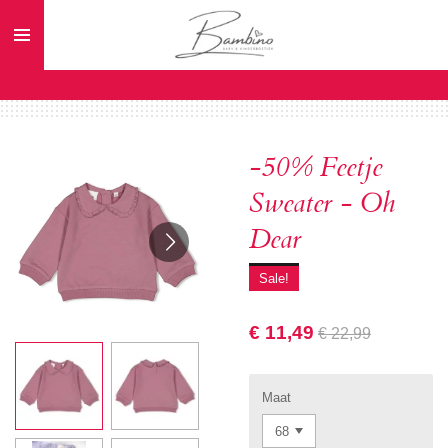
Ga
direct
naar
de
hoofdinhoud
-50% Feetje
Sweater - Oh
Dear
Sale!
€ 11,49
€ 22,99
Maat