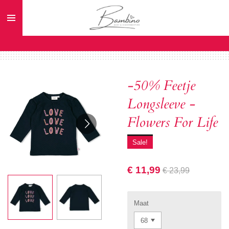
Ga
direct
naar
de
hoofdinhoud
-50% Feetje
Longsleeve -
Flowers For Life
Sale!
€ 11,99
€ 23,99
Maat