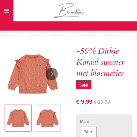
Ga
direct
naar
de
hoofdinhoud
-50% Dirkje
Koraal sweater
met bloemetjes
Sale!
€ 9,99
€ 19,99
Maat