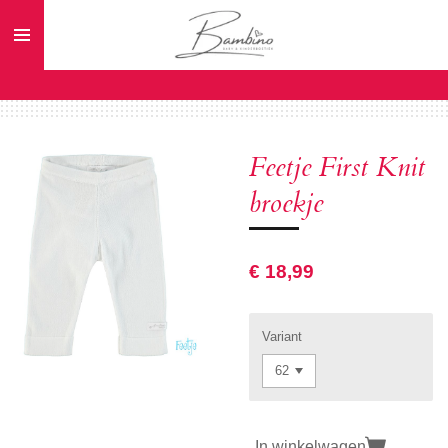
Ga
direct
naar
de
hoofdinhoud
Feetje First Knit
broekje
€ 18,99
Variant
In winkelwagen