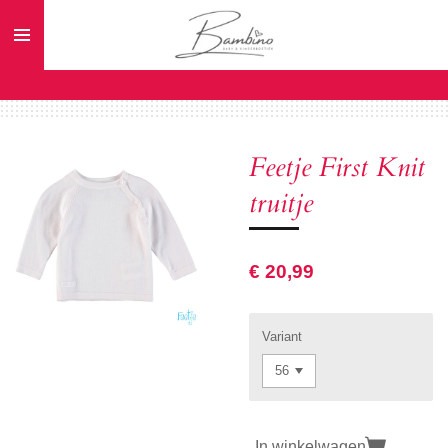
Ga
direct
naar
de
hoofdinhoud
Feetje First Knit
truitje
€ 20,99
Variant
In winkelwagen