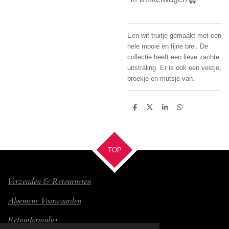
Een wit truitje gemaakt met een
hele mooie en fijne brei. De
collectie heeft een lieve zachte
uitstraling. Er is ook een vestje,
broekje en mutsje van.
D
D
S
D
e
e
h
e
l
e
a
l
e
l
r
e
n
e
n
TOP
Verzenden & Retourneren
Algemene Voorwaarden
Retourformulier