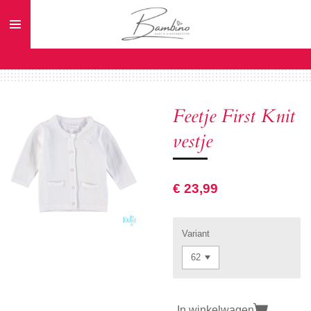
Ga
direct
naar
de
hoofdinhoud
Feetje First Knit
vestje
€ 23,99
Variant
In winkelwagen