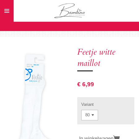
Ga
direct
naar
de
hoofdinhoud
Feetje witte
maillot
€ 6,99
Variant
In winkelwagen