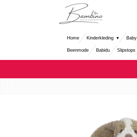
Ga
direct
naar
de
hoofdinhoud
Home
Kinderkleding
Baby
Beenmode
Babidu
Slipstops