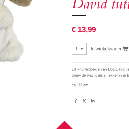
David tutt
€ 13,99
In winkelwagen
Dit knuffeldoekje van Dog David is
trouw de wacht als jij lekker in je
ca. 22 cm
D
D
S
e
e
h
l
e
a
e
l
r
n
e