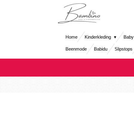
Ga
direct
naar
de
hoofdinhoud
Home
Kinderkleding
Baby
Beenmode
Babidu
Slipstops