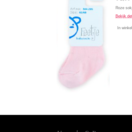
Roze sokj
Bekijk det
In winke