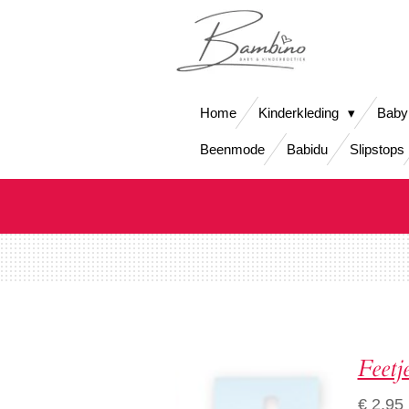
Ga
direct
naar
de
hoofdinhoud
Home
Kinderkleding
Baby
Beenmode
Babidu
Slipstops
Feetj
€ 2,95