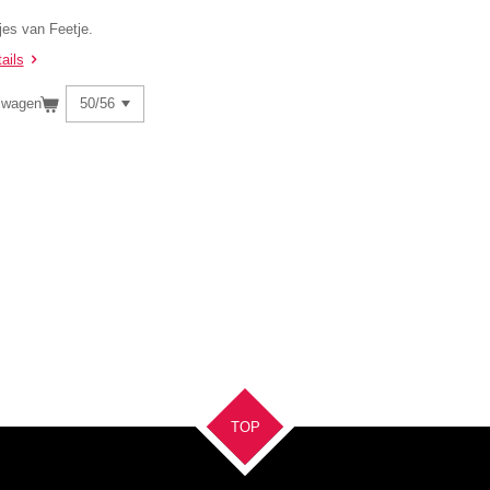
es van Feetje.
ails
lwagen
TOP