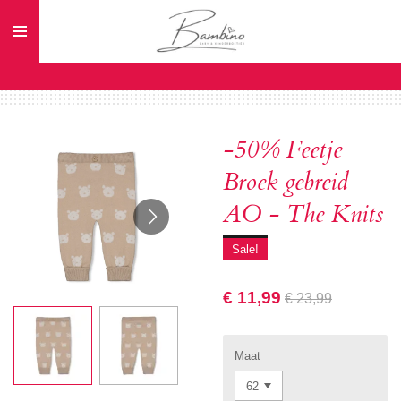
Ga
direct
naar
de
hoofdinhoud
-50% Feetje
Broek gebreid
AO - The Knits
Sale!
€ 11,99
€ 23,99
Maat