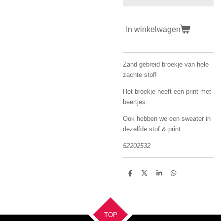
In winkelwagen
Zand gebreid broekje van hele
zachte stof!
Het broekje heeft een print met
beertjes.
Ook hebben we een sweater in
dezelfde stof & print.
52202532
D
D
S
D
e
e
h
e
l
e
a
l
e
l
r
e
n
e
n
TOP